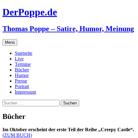
Zum
DerPoppe.de
Inhalt
springen
Thomas Poppe – Satire, Humor, Meinung
Menü
Startseite
Live
Termine
Bücher
Humor
Presse
Portrait
Impressum
Suchen
nach:
Bücher
Im Oktober erscheint der erste Teil der Reihe „Creepy Castle“.
(ZUM BUCH)